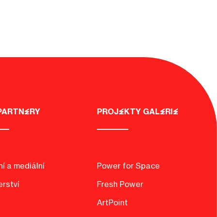
PARTNERY
PROJEKTY GALERIE
í a mediální
Power for Space
erství
Fresh Power
ArtPoint