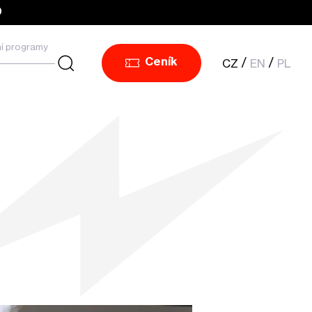
0
í programy
CZ
EN
PL
Ceník