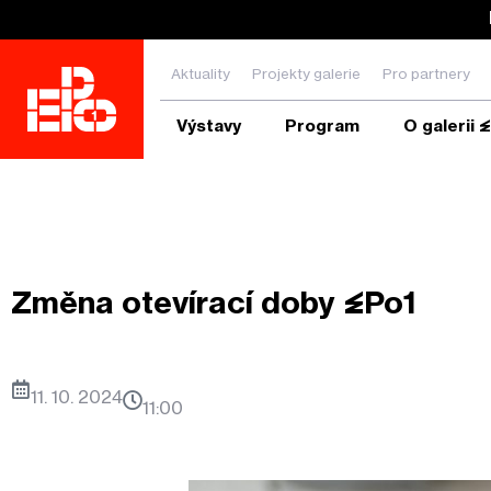
Aktuality
Projekty galerie
Pro partnery
Výstavy
Program
O galerii 
Zadejte hledanou frázi a stiskněte ENTER
Změna otevírací doby EPo1
11. 10. 2024
11:00