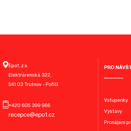
Epo1, z.s.
PRO NÁVŠ
Elektrárenská 322,
541 03 Trutnov - Poříčí
Vstupenky
+420 605 399 966
Výstavy
recepce@epo1.cz
Pronájem p