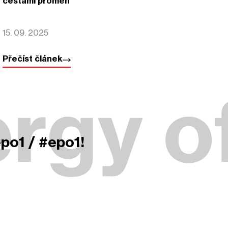
cestami proměn
15. 09. 2025
Přečíst článek
epo1 / #epo1!