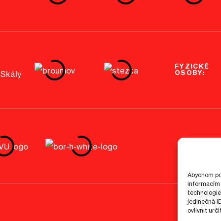
FYZICKÉ
OSOBY:
Abychom pos
informacím 
technologie
jedinečná I
ovlivnit urč