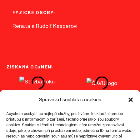
FYZICKÉ OSOBY:
Renata a Rudolf Kasperovi
ZÍSKANÁ OCENĚNÍ
Spravovat souhlas s cookies
Abychom poskytli co nejlepší služby, používáme k ukládání a/nebo
přístupu k informacím o zařízení, technologie jako jsou soubory
©
2026
epo1.cz
cookies. Souhlas s těmito technologiemi nám umožní zpracovávat
údaje, jako je chování při procházení nebo jedinečná ID na tomto webu.
Nastavení cookies
Zásady ochrany osobních údajů
Nesouhlas nebo odvolání souhlasu může nepříznivě ovlivnit určité