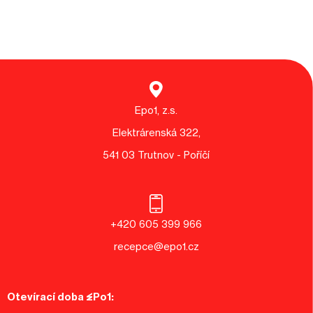
Epo1, z.s.
Elektrárenská 322,
541 03 Trutnov - Poříčí
+420 605 399 966
recepce@epo1.cz
Otevírací doba EPo1: