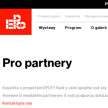
P
Projekty galerii
Kawiarnia
Wynajem powie
Wystawy
Program
O galerii
Zadejte hledanou frázi a stiskněte ENTER
Pro partnery
Souzníte s projektem EPO1? Rádi s vámi spojíme své síly.
firemním či mediálním partnerem.
S vaší podporou dokáže
Kontaktujte nás