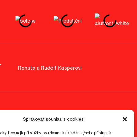
Y
Renata a Rudolf Kasperovi
Spravovat souhlas s cookies
kytli co nejlepší služby, používáme k ukládání a/nebo přístupu k