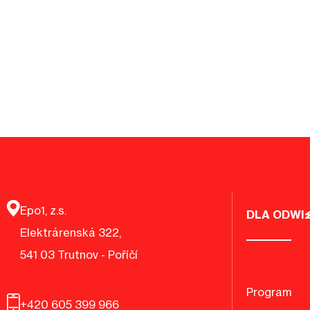
Epo1, z.s.
DLA ODWI
Elektrárenská 322,
541 03 Trutnov - Poříčí
Program
+420 605 399 966