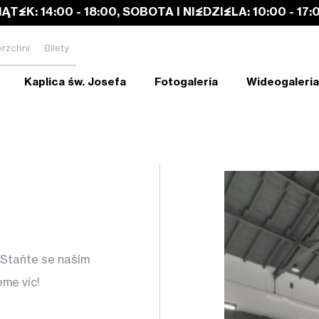
IĄTEK: 14:00 - 18:00, SOBOTA I NIEDZIELA: 10:00 - 17:
rzchni
Bilety
Kaplica św. Josefa
Fotogaleria
Wideogaleria
Staňte se naším
me víc!