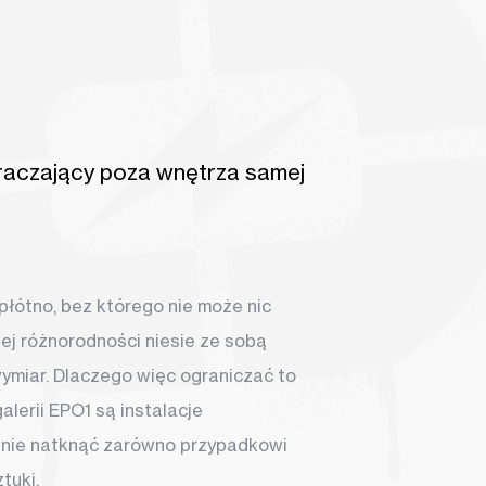
kraczający poza wnętrza samej
 płótno, bez którego nie może nic
jej różnorodności niesie ze sobą
ymiar. Dlaczego więc ograniczać to
lerii EPO1 są instalacje
na nie natknąć zarówno przypadkowi
ztuki.