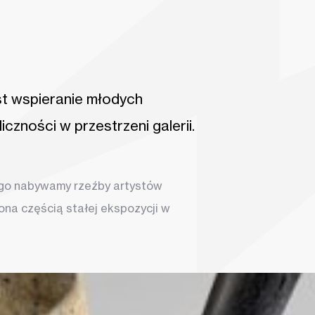
st wspieranie młodych
iczności w przestrzeni galerii.
etra długości i waży ponad półtorej tony. Istnieje w dwóch wersja
iona jest na placu Slovanské náměstí przed galerią miejską w Trut
ego nabywamy rzeźby artystów
ona częścią stałej ekspozycji w