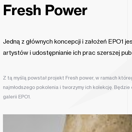
Fresh Power
LEW
Michal Gabriel
Jedną z głównych koncepcji i założeń EPO1 je
artystów i udostępnianie ich prac szerszej publ
Stalowy lew ma prawie dwa metry wysokości i dwa i pół m
się jedynie wygrawerowaną cyfrą 2 na łapie lwa, wystaw
Z tą myślą powstał projekt Fresh power, w ramach któr
najmłodszego pokolenia i tworzymy ich kolekcję. Będzie 
galerii EPO1.