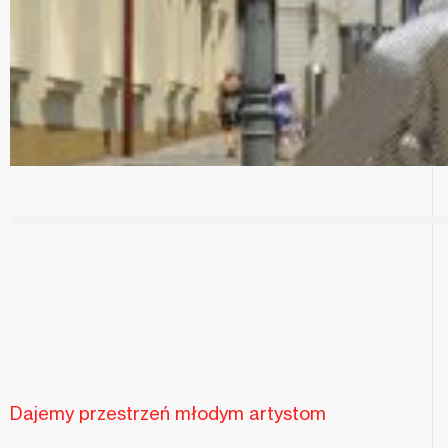
Dajemy przestrzeń młodym artystom