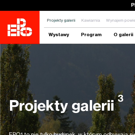
P
Projekty galerii
Kawiarnia
Wynajem powie
Wystawy
Program
O galerii
Zadejte hledanou frázi a stiskněte ENTER
3
Projekty galerii
EPO1 to nie tylko budynek, w którym odbywają s