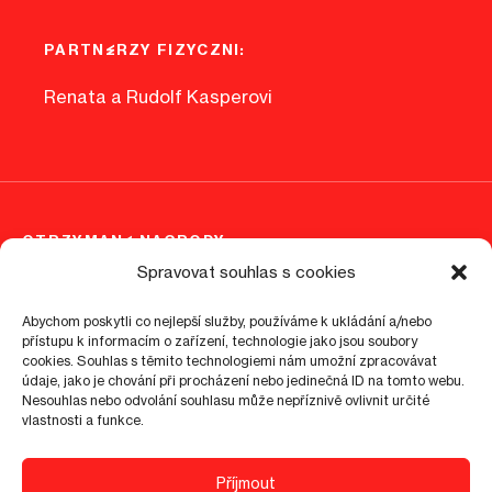
PARTNERZY FIZYCZNI:
Renata a Rudolf Kasperovi
OTRZYMANE NAGRODY
Spravovat souhlas s cookies
Abychom poskytli co nejlepší služby, používáme k ukládání a/nebo
přístupu k informacím o zařízení, technologie jako jsou soubory
cookies. Souhlas s těmito technologiemi nám umožní zpracovávat
údaje, jako je chování při procházení nebo jedinečná ID na tomto webu.
Nesouhlas nebo odvolání souhlasu může nepříznivě ovlivnit určité
vlastnosti a funkce.
©
2026
epo1.cz
Příjmout