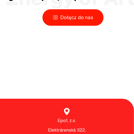
Dołącz do nas
Epo1, z.s.
Elektrárenská 322,