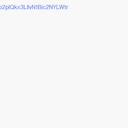
2plQkx3LllvN1Bic2NYLWtr