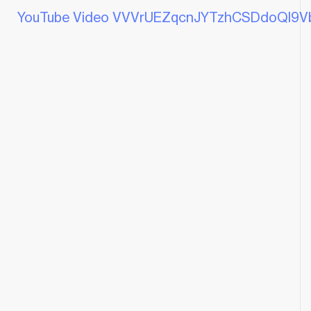
YouTube Video VVVrUEZqcnJYTzhCSDdoQl9Vb