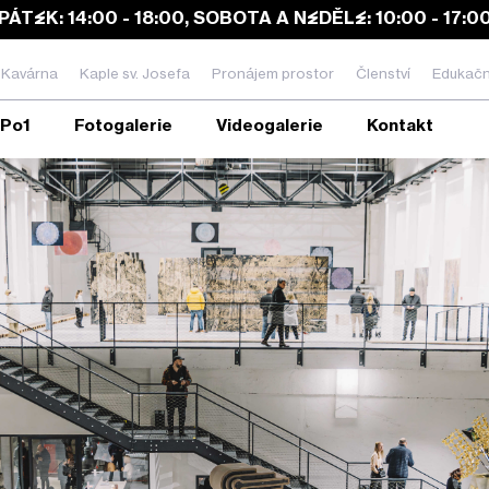
PÁTEK: 14:00 - 18:00, SOBOTA A NEDĚLE: 10:00 - 17:0
Kavárna
Kaple sv. Josefa
Pronájem prostor
Členství
Edukačn
EPo1
Fotogalerie
Videogalerie
Kontakt