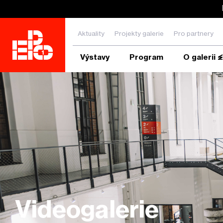
Aktuality
Projekty galerie
Pro partnery
Výstavy
Program
O galerii 
Zadejte hledanou frázi a stiskněte ENTER
Videogalerie