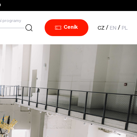
0
í programy
CZ
EN
PL
Ceník