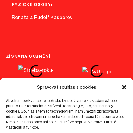
FYZICKÉ OSOBY:
Renata a Rudolf Kasperovi
ZÍSKANÁ OCENĚNÍ
Spravovat souhlas s cookies
Abychom poskytli co nejlepší služby, používáme k ukládání a/nebo
přístupu k informacím o zařízení, technologie jako jsou soubory
©
cookies. Souhlas s těmito technologiemi nám umožní zpracovávat
2026
epo1.cz
údaje, jako je chování při procházení nebo jedinečná ID na tomto webu.
Nesouhlas nebo odvolání souhlasu může nepříznivě ovlivnit určité
Nastavení cookies
Zásady ochrany osobních údajů
vlastnosti a funkce.