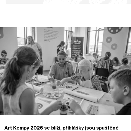
Art Kempy 2026 se blíží, přihlášky jsou spuštěné