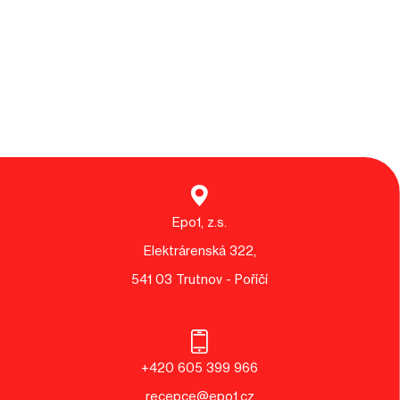
Epo1, z.s.
Elektrárenská 322,
541 03 Trutnov - Poříčí
+420 605 399 966
recepce@epo1.cz