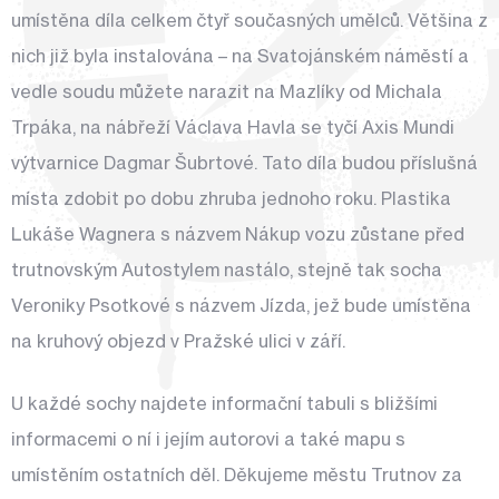
umístěna díla celkem čtyř současných umělců. Většina z
nich již byla instalována – na Svatojánském náměstí a
vedle soudu můžete narazit na Mazlíky od Michala
Trpáka, na nábřeží Václava Havla se tyčí Axis Mundi
výtvarnice Dagmar Šubrtové. Tato díla budou příslušná
místa zdobit po dobu zhruba jednoho roku. Plastika
Lukáše Wagnera s názvem Nákup vozu zůstane před
trutnovským Autostylem nastálo, stejně tak socha
Veroniky Psotkové s názvem Jízda, jež bude umístěna
na kruhový objezd v Pražské ulici v září.
U každé sochy najdete informační tabuli s bližšími
informacemi o ní i jejím autorovi a také mapu s
umístěním ostatních děl. Děkujeme městu Trutnov za