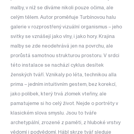
malby, v níž se díváme nikoli pouze očima, ale
celým tělem. Autor proměňuje Turbínovou halu
galerie v rozprostřený vizuální organismus – jeho
svitky se vznášejí jako vlny, i jako hory. Krajina
malby se zde neodehrává jen na povrchu, ale
prorůstá samotnou strukturou prostoru. V srdci
této instalace se nachází cyklus desítek
ženských tváří. Vznikaly po léta, technikou alla
prima – jedním intuitivním gestem, bez korekcí,
jako polibek, který trvá zlomek vteřiny, ale
pamatujeme si ho celý život. Nejde o portréty v
klasickém slova smyslu. Jsou to tváře
archetypální, zrozené z paměti, z hluboké vrstvy
vědomí i podvědomí. Hábl skrze tvář sleduje