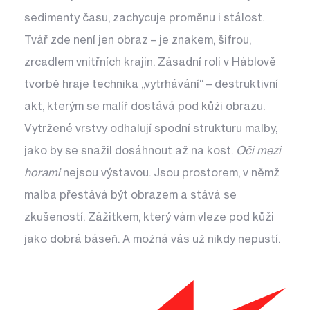
sedimenty času, zachycuje proměnu i stálost.
Tvář zde není jen obraz – je znakem, šifrou,
zrcadlem vnitřních krajin. Zásadní roli v Háblově
tvorbě hraje technika „vytrhávání“ – destruktivní
akt, kterým se malíř dostává pod kůži obrazu.
Vytržené vrstvy odhalují spodní strukturu malby,
jako by se snažil dosáhnout až na kost.
Oči mezi
horami
nejsou výstavou. Jsou prostorem, v němž
malba přestává být obrazem a stává se
zkušeností. Zážitkem, který vám vleze pod kůži
jako dobrá báseň. A možná vás už nikdy nepustí.