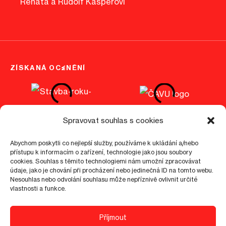
Renata a Rudolf Kasperovi
ZÍSKANÁ OCENĚNÍ
Spravovat souhlas s cookies
Abychom poskytli co nejlepší služby, používáme k ukládání a/nebo
přístupu k informacím o zařízení, technologie jako jsou soubory
©
cookies. Souhlas s těmito technologiemi nám umožní zpracovávat
2026
epo1.cz
údaje, jako je chování při procházení nebo jedinečná ID na tomto webu.
Nesouhlas nebo odvolání souhlasu může nepříznivě ovlivnit určité
Nastavení cookies
Zásady ochrany osobních údajů
vlastnosti a funkce.
Pokyny pro návštěvníky
Příjmout