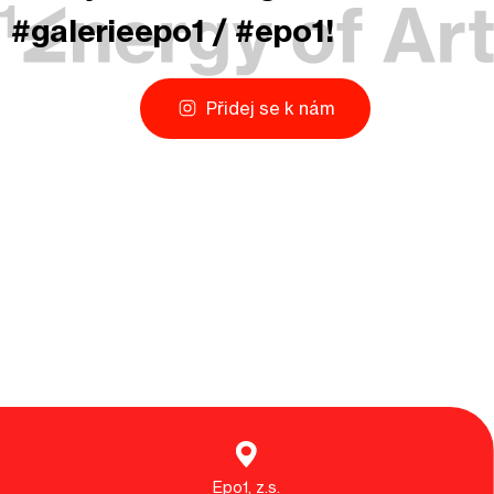
#galerieepo1 / #epo1!
Přidej se k nám
Epo1, z.s.