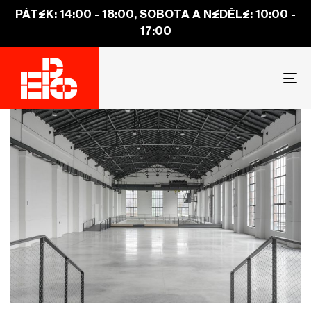
PÁTEK: 14:00 - 18:00, SOBOTA A NEDĚLE: 10:00 -
17:00
To
na
Author
Published
PUBLISHED
on:
IN: