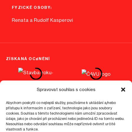
FYZICKÉ OSOBY:
Renata a Rudolf Kasperovi
ZÍSKANÁ OCENĚNÍ
Spravovat souhlas s cookies
Abychom poskytli co nejlepší služby, používáme k ukládání a/nebo
přístupu k informacím o zařízení, technologie jako jsou soubory
cookies. Souhlas s těmito technologiemi nám umožní zpracovávat
©
2026
epo1.cz
údaje, jako je chování při procházení nebo jedinečná ID na tomto webu.
Nesouhlas nebo odvolání souhlasu může nepříznivě ovlivnit určité
Nastavení cookies
Zásady ochrany osobních údajů
vlastnosti a funkce.