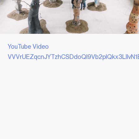
YouTube Video
VVVrUEZqcnJYTzhCSDdoQl9Vb2plQkx3LllvN1