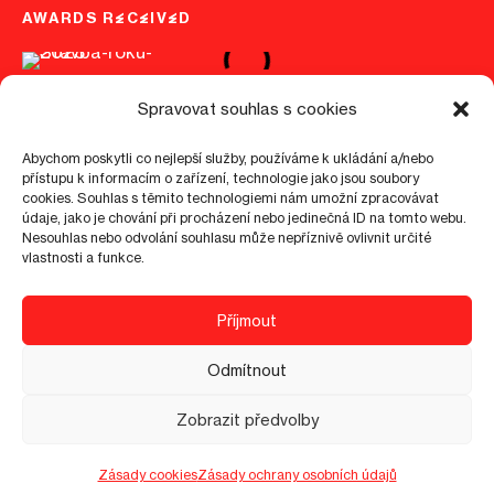
AWARDS RECEIVED
Spravovat souhlas s cookies
Abychom poskytli co nejlepší služby, používáme k ukládání a/nebo
přístupu k informacím o zařízení, technologie jako jsou soubory
cookies. Souhlas s těmito technologiemi nám umožní zpracovávat
©
2026
epo1.cz
Cookies info
GDPR
Visitor guidelines
údaje, jako je chování při procházení nebo jedinečná ID na tomto webu.
Nesouhlas nebo odvolání souhlasu může nepříznivě ovlivnit určité
vlastnosti a funkce.
4.9
Příjmout
+100 assessment
Odmítnout
Zobrazit předvolby
Zásady cookies
Zásady ochrany osobních údajů